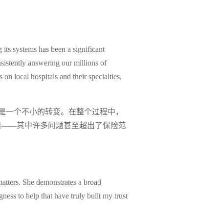
its systems has been a significant
sistently answering our millions of
 local hospitals and their specialties,
是一个不小的转变。在整个过程中，
题——其中许多问题甚至超出了保险范
 matters. She demonstrates a broad
ness to help that have truly built my trust