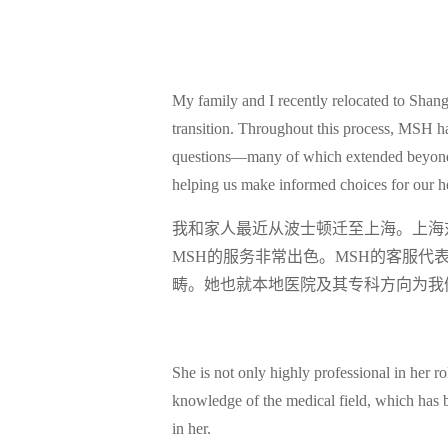
My family and I recently relocated to Shang
transition. Throughout this process, MSH ha
questions—many of which extended beyond in
helping us make informed choices for our h
我和家人最近从波士顿迁至上海。上海
MSH的服务非常出色。MSH的客服
畴。她也就本地医院及其专科方向为我
She is not only highly professional in her r
knowledge of the medical field, which has bee
in her.