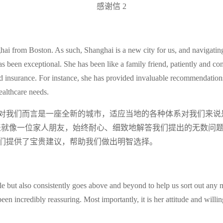
感谢信 2
hai from Boston. As such, Shanghai is a new city for us, and navigating 
s been exceptional. She has been like a family friend, patiently and con
surance. For instance, she has provided invaluable recommendations on
ealthcare needs.
对我们而言是一座全新的城市，适应当地的各种体系对我们来说
代表就像一位家人朋友，始终耐心、细致地解答我们提出的无数问
们提供了宝贵建议，帮助我们做出明智选择。
ole but also consistently goes above and beyond to help us sort out any
n incredibly reassuring. Most importantly, it is her attitude and willing